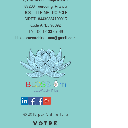
1, rue de l'Ermitage Appt.2
59200 Tourcoing, France
RCS LILLE METROPOLE​​
SIRET:
84430884100015
Code APE: 9609Z
Tél :
06 12 33 07 49
blossomcoaching.tana@gmail.com
© 2018 par Chhim Tana
votre