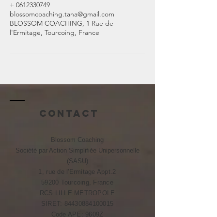
+ 0612330749
blossomcoaching.tana@gmail.com
BLOSSOM COACHING, 1 Rue de
l'Ermitage, Tourcoing, France
Contact
Blossom Coaching
Société par Action Simplifiée Unipersonnelle
(SASU)
1, rue de l'Ermitage Appt.2
59200 Tourcoing, France
RCS LILLE METROPOLE​​
SIRET:
84430884100015
Code APE: 9609Z