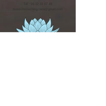
Tél :
06 12 33 07 49
blossomcoaching.tana@gmail.com
© 2018 par Chhim Tana
votre
experience site
Donnez-nous une note