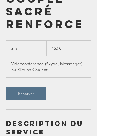
Sacré
RENFORCE
150
euros
2 h
2
150 €
h
Vidéoconférence (Skype, Messenger)
ou RDV en Cabinet
Réserver
Description du
service