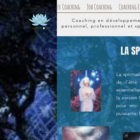
Accueil
Qui suis-je ?
Life Coaching
Job Coaching
Coaching E
Coaching en développem
personnel, professionnel et sp
LA SP
La spiritua
de l'être
essentiell
la version
pour moi 
puissante,