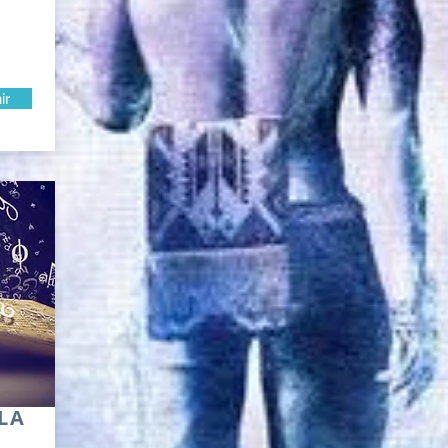
ir
 LA