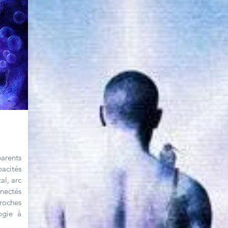
arents
acités
al, arc
ectés
roches
ogie à