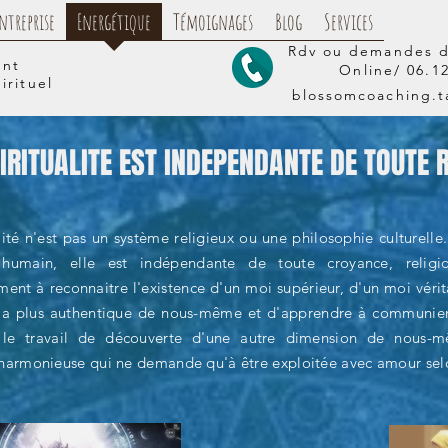
ntreprise
Energétique
Témoignages
Blog
Services
Rdv ou demandes d
ent
Online/
06.1
irituel
blossomcoaching.
IRITUALITE EST INDEPENDANTE DE TOUTE 
lité n'est pas un système religieux ou une philosophie culturelle.
 humain, elle est indépendante de toute croyance, relig
ement à reconnaitre l'existence d'un moi supérieur, d'un moi vér
 la plus authentique de nous-même et d'apprendre à communier 
le travail de découverte d'une autre dimension de nous-mê
 harmonieuse qui ne demande qu'à être exploitée avec amour selon