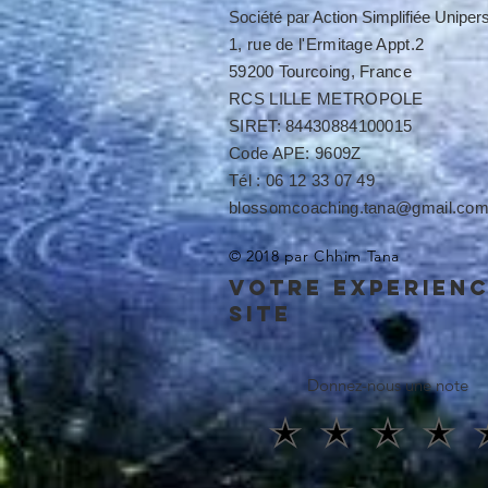
Société par Action Simplifiée Unipe
1, rue de l'Ermitage Appt.2
59200 Tourcoing, France
RCS LILLE METROPOLE​​
SIRET: 84430884100015
Code APE: 9609Z
Tél : 06 12 33 07 49
blossomcoaching.tana@gmail.co
© 2018 par Chhim Tana
votre experien
site
Donnez-nous une note