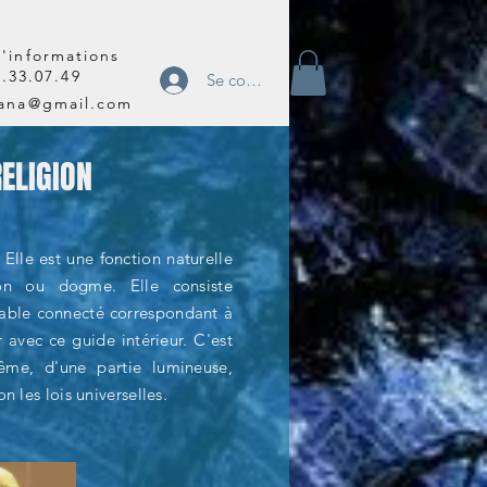
'informations
2.33.07.49
Se connecter
tana@gmail.com
RELIGION
 Elle est une fonction naturelle
ion ou dogme. Elle consiste
itable connecté correspondant à
avec ce guide intérieur. C'est
me, d'une partie lumineuse,
 les lois universelles.