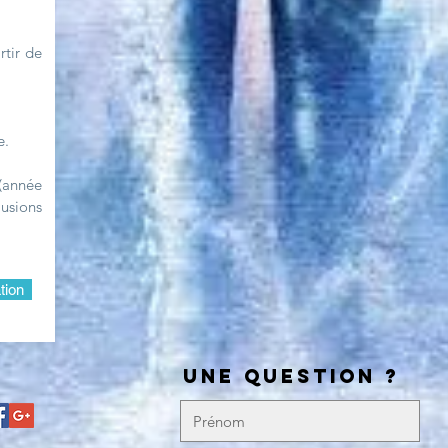
rtir de
e.
(année
usions
tion
UNE QUESTION ?