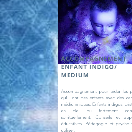
ACCOMPAGNEMENT
ENFANT INDIGO/
MEDIUM
Accompagnement pour aider les p
qui ont des enfants avec des cap
médiumniques. Enfants indigos, crist
en ciel ou fortement conn
spirituellement. Conseils et app
éducatives. Pédagogie et psychol
utiliser.