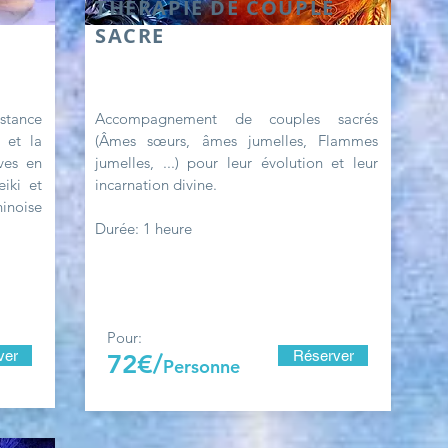
THERAPIE DE COUPLE
SACRE
istance
Accompagnement de couples sacrés
 et la
(Âmes sœurs, âmes jumelles, Flammes
ves en
jumelles, ...) pour leur évolution et leur
eiki et
incarnation divine.
inoise
Durée: 1 heure
Pour:
ver
Réserver
72€/
Personne