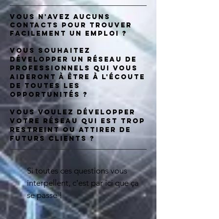
Vous n'avez aucuns
contacts pour trouver
facilement un emploi ?
Vous souhaitez
développer un réseau de
professionnels qui vous
aideront à être à l'écoute
de toutes les
opportunités ?
Vous voulez développer
votre réseau qui est trop
restreint ou attirer de
futurs clients ?
Si toutes ces questions vous
interpellent, c'est par ici que ça
se passe !