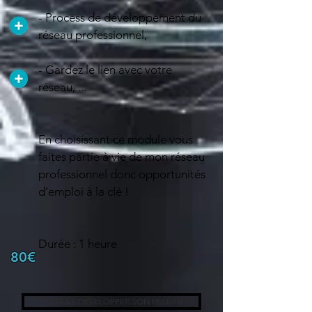
- Process de développement du
réseau professionnel,
- Gardez le lien avec votre
réseau, ...
En choisissant ce module vous
faites partie à vie de mon réseau
professionnel donc opportunités
d'emploi à la clé !
Durée : 1 heure
80€
MODULE DEVELOPPER SON RESEAU