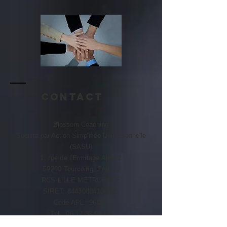
Contact
Blossom Coaching
Société par Action Simplifiée Unipersonnelle
(SASU)
1, rue de l'Ermitage Appt.2
59200 Tourcoing, France
RCS LILLE METROPOLE​​
SIRET:
84430884100015
Code APE: 9609Z
Tél :
06 12 33 07 49
blossomcoaching.tana@gmail.com