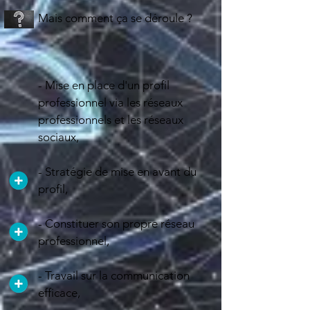
Mais comment ça se déroule ?
- Mise en place d'un profil
professionnel via les réseaux
professionnels et les réseaux
sociaux,
- Stratégie de mise en avant du
profil,
- Constituer son propre réseau
professionnel,
- Travail sur la communication
efficace,