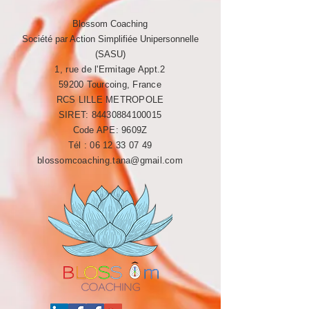
Blossom Coaching
Société par Action Simplifiée Unipersonnelle
(SASU)
1, rue de l'Ermitage Appt.2
59200 Tourcoing, France
RCS LILLE METROPOLE​​
SIRET:
84430884100015
Code APE: 9609Z
Tél :
06 12 33 07 49
blossomcoaching.tana@gmail.com