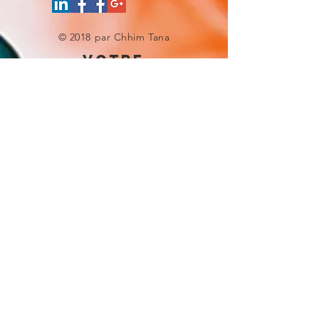
© 2018 par Chhim Tana
votre
experience site
Donnez-nous une note
UNE QUESTION ?