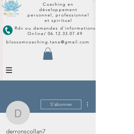
Coaching en
développement
personnel, professionnel
et spirituel
Rdv ou demandes d'informations
Online/
06.12.33.07.49
blossomcoaching.tana@gmail.com
Plus d'actions
S'abonner
derronscollan7
derronscollan7