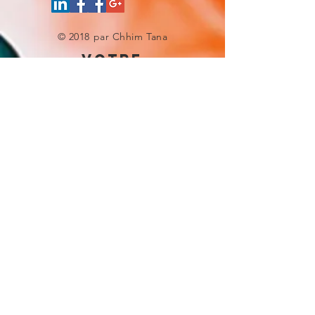
© 2018 par Chhim Tana
votre
experience site
Donnez-nous une note
UNE QUESTION ?