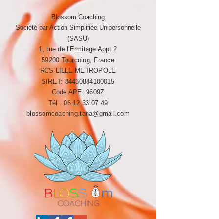
Blossom Coaching
Société par Action Simplifiée Unipersonnelle
(SASU)
1, rue de l'Ermitage Appt.2
59200 Tourcoing, France
RCS LILLE METROPOLE​​
SIRET:
84430884100015
Code APE: 9609Z
Tél :
06 12 33 07 49
blossomcoaching.tana@gmail.com