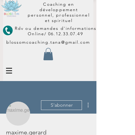
Coaching en
développement
personnel, professionnel
et spirituel
Rdv ou demandes d'informations
Online/
06.12.33.07.49
blossomcoaching.tana@gmail.com
Plus d'actions
S'abonner
maxime.gerard