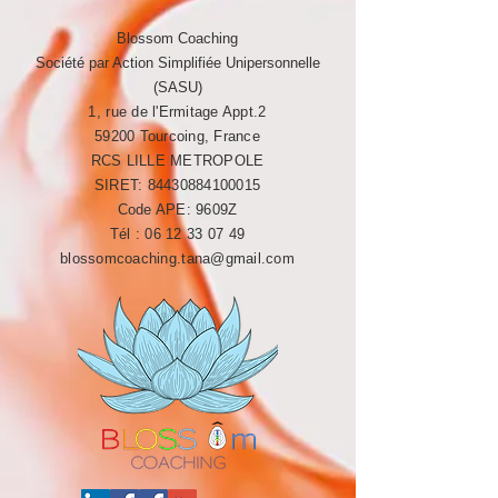
Blossom Coaching
Société par Action Simplifiée Unipersonnelle
(SASU)
1, rue de l'Ermitage Appt.2
59200 Tourcoing, France
RCS LILLE METROPOLE​​
SIRET:
84430884100015
Code APE: 9609Z
Tél :
06 12 33 07 49
blossomcoaching.tana@gmail.com