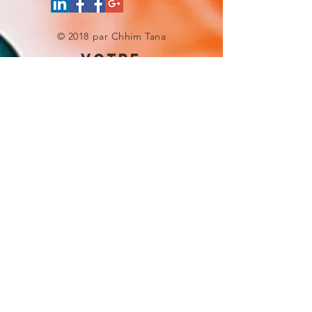
© 2018 par Chhim Tana
votre
experience site
Donnez-nous une note
UNE QUESTION ?