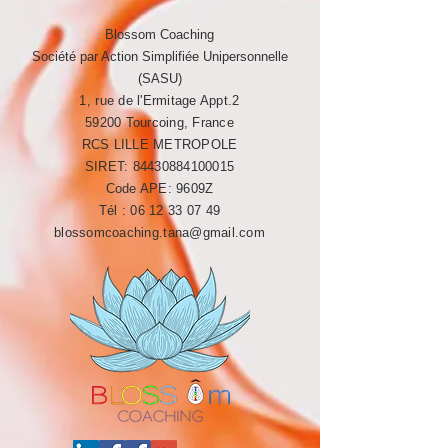
Blossom Coaching
Société par Action Simplifiée Unipersonnelle
(SASU)
1, rue de l'Ermitage Appt.2
59200 Tourcoing, France
RCS LILLE METROPOLE​​
SIRET:
84430884100015
Code APE: 9609Z
Tél :
06 12 33 07 49
blossomcoaching.tana@gmail.com