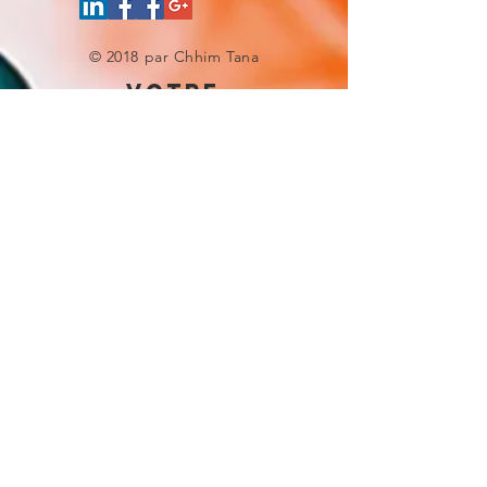
© 2018 par Chhim Tana
votre
experience site
Donnez-nous une note
UNE QUESTION ?