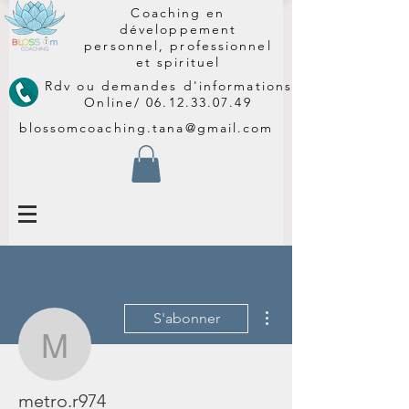
Coaching en
développement
personnel, professionnel
et spirituel
Rdv ou demandes d'informations
Online/
06.12.33.07.49
blossomcoaching.tana@gmail.com
Plus d'actions
S'abonner
metro.r974
metro.r974