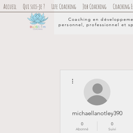
Accueil
Qui suis-je ?
Life Coaching
Job Coaching
Coaching E
Coaching en développem
personnel, professionnel et sp
Plus d'actions
michaellanotley390
0
0
Abonné
Suivi