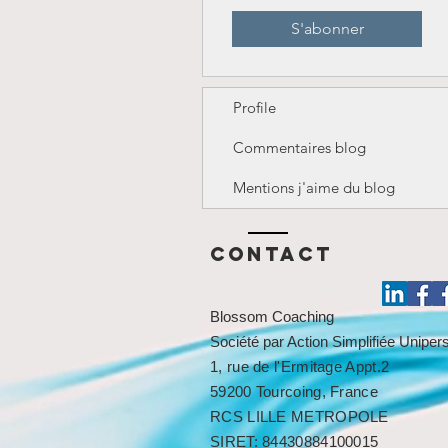
S'abonner
Profile
Commentaires blog
Mentions j'aime du blog
Contact
Blossom Coaching
Société par Action Simplifiée Unipe
1, rue de l'Ermitage Appt.2
59200 Tourcoing, France
RCS LILLE METROPOLE​​
SIRET: 84430884100015