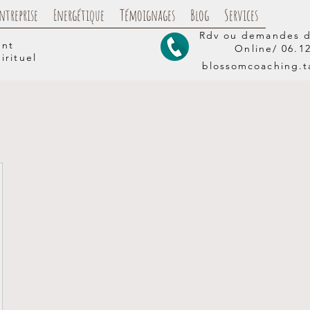
ntreprise
Energétique
Témoignages
Blog
Services
Rdv ou demandes d
ent
Online/
06.1
irituel
blossomcoaching.