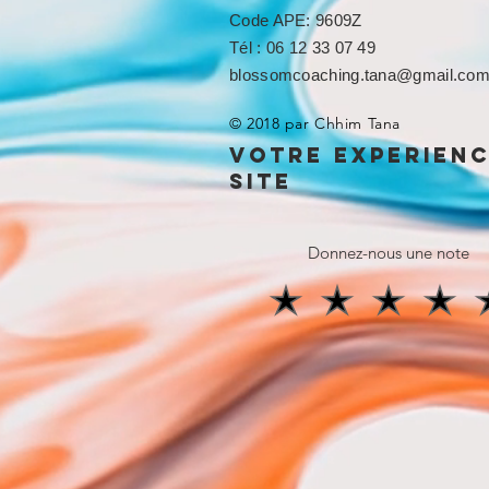
Code APE: 9609Z
Tél : 06 12 33 07 49
blossomcoaching.tana@gmail.co
© 2018 par Chhim Tana
votre experien
site
Donnez-nous une note