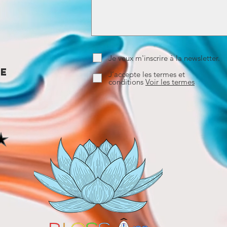
m
Je veux m'inscrire à la newsletter.
ce
J’accepte les termes et
conditions
Voir les termes