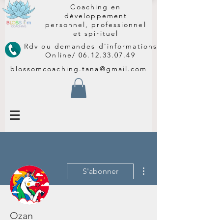
Coaching en
développement
personnel, professionnel
et spirituel
Rdv ou demandes d'informations
Online/
06.12.33.07.49
blossomcoaching.tana@gmail.com
Plus d'actions
S'abonner
Ozan