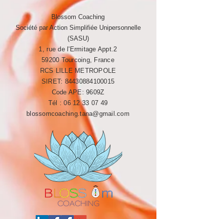
Blossom Coaching
Société par Action Simplifiée Unipersonnelle
(SASU)
1, rue de l'Ermitage Appt.2
59200 Tourcoing, France
RCS LILLE METROPOLE​​
SIRET:
84430884100015
Code APE: 9609Z
Tél :
06 12 33 07 49
blossomcoaching.tana@gmail.com