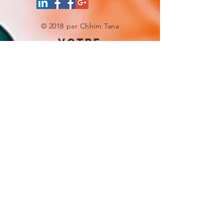
© 2018 par Chhim Tana
votre
experience site
Donnez-nous une note
UNE QUESTION ?