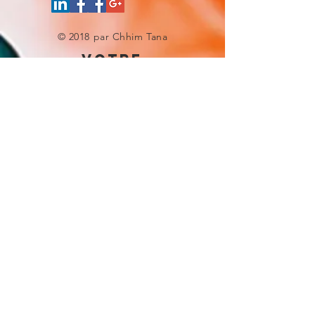
© 2018 par Chhim Tana
votre
experience site
Donnez-nous une note
UNE QUESTION ?