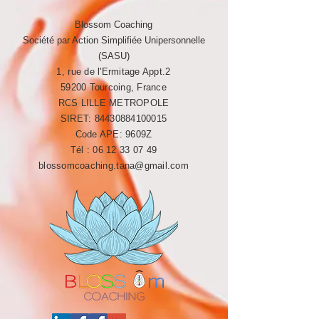
Blossom Coaching
Société par Action Simplifiée Unipersonnelle
(SASU)
1, rue de l'Ermitage Appt.2
59200 Tourcoing, France
RCS LILLE METROPOLE​​
SIRET:
84430884100015
Code APE: 9609Z
Tél :
06 12 33 07 49
blossomcoaching.tana@gmail.com