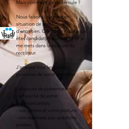
Mais comment ça se déroule ?
​Nous faisons une mise en
situation de simulation
d'entretien. C'est à dire que vous
êtes candidat(e) à une offre et je
me mets dans la posture du
recruteur.
J'analyse tous les points
possibles de votre entretien :
- discours de présentation,
- efficacité de votre
communication,
- vos gestes et votre posture,
- vos réponses aux questions
posées,