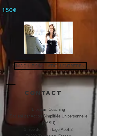
150€
MODULE SIMULATION ENTRETIEN
Contact
Blossom Coaching
Société par Action Simplifiée Unipersonnelle
(SASU)
1, rue de l'Ermitage Appt.2