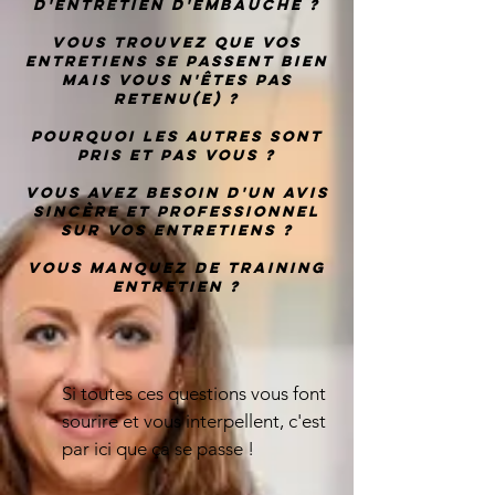
d'entretien d'embauche ?
vous trouvez que vos
entretiens se passent bien
mais vous n'êtes pas
retenu(e) ?
Pourquoi les autres sont
pris et pas vous ?
Vous avez besoin d'un avis
sincère et professionnel
sur vos entretiens ?
vous manquez de training
entretien ?
Si toutes ces questions vous font
sourire et vous interpellent, c'est
par ici que ça se passe !