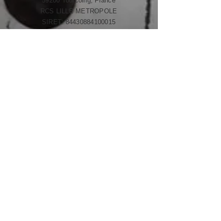
59200 Tourcoing, France
RCS LILLE METROPOLE​​
SIRET:
84430884100015
Code APE: 9609Z
Tél :
06 12 33 07 49
blossomcoaching.tana@gmail.com
© 2018 par Chhim Tana
votre
experience site