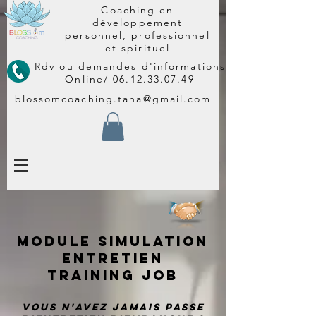
Coaching en
développement
personnel, professionnel
et spirituel
Rdv ou demandes d'informations
Online/
06.12.33.07.49
blossomcoaching.tana@gmail.com
module SIMULATION
ENTRETIEN
training job
vous N'avez jamais passe