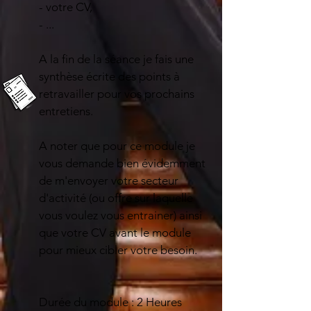
- votre CV,
- ...
A la fin de la séance je fais une
synthèse écrite des points à
retravailler pour vos prochains
entretiens.
A noter que pour ce module je
vous demande bien évidemment
de m'envoyer votre secteur
d'activité (ou offre sur laquelle
vous voulez vous entrainer) ainsi
que votre CV avant le module
pour mieux cibler votre besoin.
Durée du module : 2 Heures