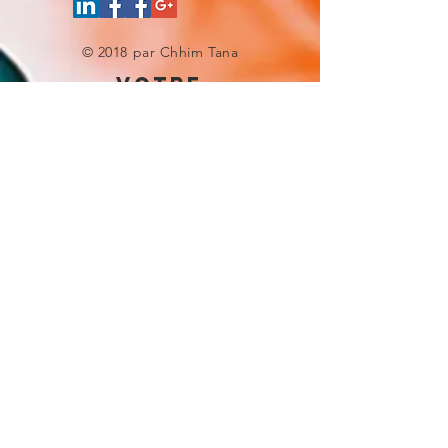
© 2018 par Chhim Tana
votre
experience site
Donnez-nous une note
UNE QUESTION ?