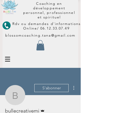
Coaching en
développement
personnel, professionnel
et spirituel
Rdv ou demandes d'informations
Online/
06.12.33.07.49
blossomcoaching.tana@gmail.com
Plus d'actions
S'abonner
bullecreativemi
Administrateur
bullecreativemi