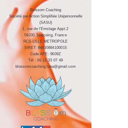
Blossom Coaching
Société par Action Simplifiée Unipersonnelle
(SASU)
1, rue de l'Ermitage Appt.2
59200 Tourcoing, France
RCS LILLE METROPOLE​​
SIRET:
84430884100015
Code APE: 9609Z
Tél :
06 12 33 07 49
blossomcoaching.tana@gmail.com