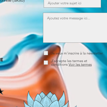
rsonnelle (SASU)
m
Je veux m'inscrire à la newsletter.
ce
J’accepte les termes et
conditions
Voir les termes