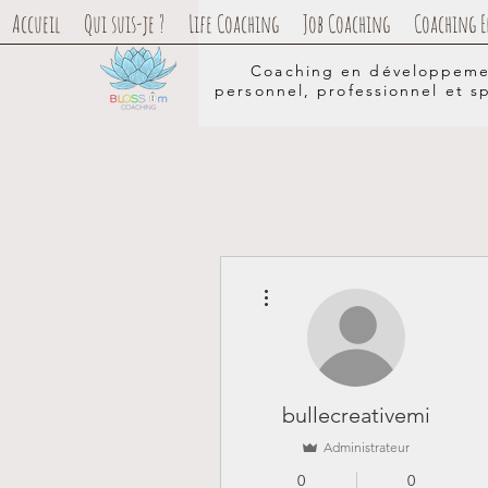
Accueil
Qui suis-je ?
Life Coaching
Job Coaching
Coaching E
Coaching en développem
personnel, professionnel et sp
Plus d'actions
bullecreativemi
Administrateur
0
0