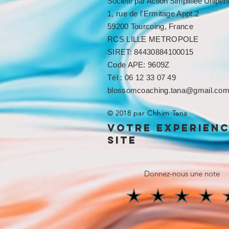
Société par Action Simplifiée Unipe
1, rue de l'Ermitage Appt.2
59200 Tourcoing, France
RCS LILLE METROPOLE​​
SIRET: 84430884100015
Code APE: 9609Z
Tél : 06 12 33 07 49
blossomcoaching.tana@gmail.co
© 2018 par Chhim Tana
votre experien
site
Donnez-nous une note