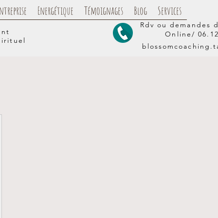
ntreprise
Energétique
Témoignages
Blog
Services
Rdv ou demandes d
ent
Online/
06.1
irituel
blossomcoaching.