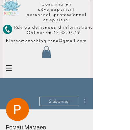
Coaching en
développement
personnel, professionnel
et spirituel
Rdv ou demandes d'informations
Online/
06.12.33.07.49
blossomcoaching.tana@gmail.com
Plus d'actions
S'abonner
Роман Мамаев