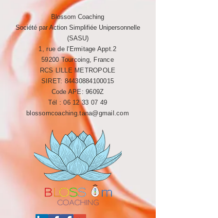
Blossom Coaching
Société par Action Simplifiée Unipersonnelle
(SASU)
1, rue de l'Ermitage Appt.2
59200 Tourcoing, France
RCS LILLE METROPOLE​​
SIRET:
84430884100015
Code APE: 9609Z
Tél :
06 12 33 07 49
blossomcoaching.tana@gmail.com