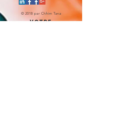
© 2018 par Chhim Tana
votre
experience site
Donnez-nous une note
UNE QUESTION ?