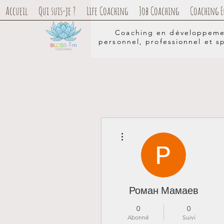
Accueil
Qui suis-je ?
Life Coaching
Job Coaching
Coaching E
Coaching en développem
personnel, professionnel et sp
Plus d'actions
Роман Мамаев
0
0
Abonné
Suivi