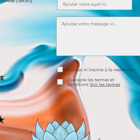
rsonnelle (SASU)
m
Je veux m'inscrire à la newsletter.
ce
J’accepte les termes et
conditions
Voir les termes