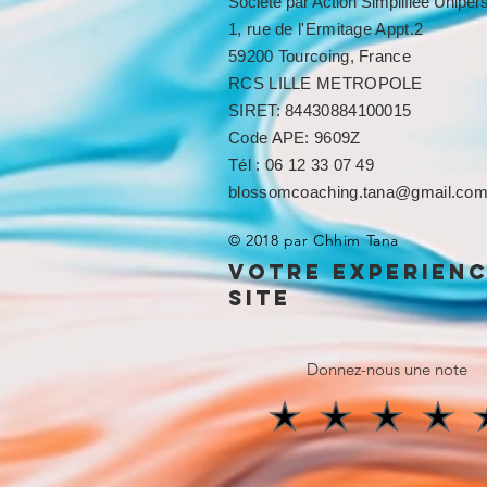
Société par Action Simplifiée Unipe
1, rue de l'Ermitage Appt.2
59200 Tourcoing, France
RCS LILLE METROPOLE​​
SIRET: 84430884100015
Code APE: 9609Z
Tél : 06 12 33 07 49
blossomcoaching.tana@gmail.co
© 2018 par Chhim Tana
votre experien
site
Donnez-nous une note