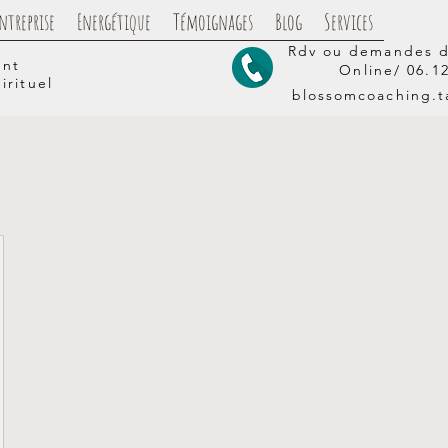
ntreprise
Energétique
Témoignages
Blog
Services
Rdv ou demandes d
ent
Online/
06.1
irituel
blossomcoaching.