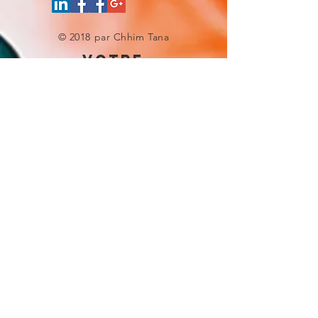
© 2018 par Chhim Tana
votre
experience site
Donnez-nous une note
UNE QUESTION ?