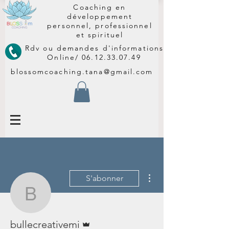
Coaching en
développement
personnel, professionnel
et spirituel
Rdv ou demandes d'informations
Online/
06.12.33.07.49
blossomcoaching.tana@gmail.com
Plus d'actions
S'abonner
bullecreativemi
Administrateur
bullecreativemi