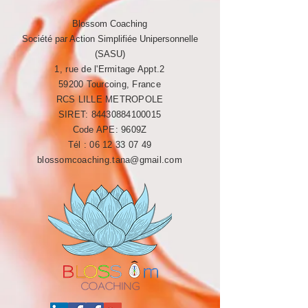
Blossom Coaching
Société par Action Simplifiée Unipersonnelle
(SASU)
1, rue de l'Ermitage Appt.2
59200 Tourcoing, France
RCS LILLE METROPOLE​​
SIRET:
84430884100015
Code APE: 9609Z
Tél :
06 12 33 07 49
blossomcoaching.tana@gmail.com